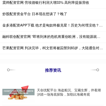
震烨配资官网 劳埃德银行利润大增33% 高利率提振营收
炒股配资资金平台 日本现在想谈了？晚了
金多港配资APP下载 他才是匈奴终极克星！历史为何埋没他？功盖卫霍，却被污点拖累
融科联创配资官网 “即将到来的危机将重创欧洲，没有能源就没有经济”：匈牙利总理给欧盟泼冷水
芒果配资官网 判决完毕，柯文哲将被囚禁到83岁，大陆通告对岸：“台独”是绝路
推荐资讯
天创优配平台 海盗船沉、宝藏生辉，伴着潮
汐踏一场海底探险，加勒比海藏奇观