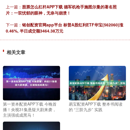
上一篇：
股票怎么杠杆APP下载 德军机枪手施图尔曼的著名照
片：一双忧郁的眼神，无奈与崩溃！
下一篇：
铭创配资官网app平台 标普A股红利ETF华宝(562060)涨
0.46%, 半日成交额3464.38万元
相关文章
第一资本配资APP下载 今晚首
易宝配资APP下载 整本书阅读
播！央视31集悬疑大剧来袭，
的 “三阶九步” 实践
主演强或成黑马！