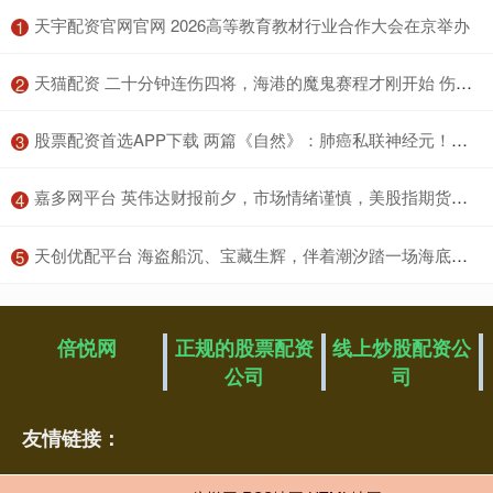
​天宇配资官网官网 2026高等教育教材行业合作大会在京举办
1
​天猫配资 二十分钟连伤四将，海港的魔鬼赛程才刚开始 伤病风暴来袭
2
​股票配资首选APP下载 两篇《自然》：肺癌私联神经元！科学家首次发现小细胞肺癌细胞会在脑内与神经元形成突触，借助电信号促进肿瘤生长
3
​嘉多网平台 英伟达财报前夕，市场情绪谨慎，美股指期货集体转涨，日股债双杀，金银齐涨
4
​天创优配平台 海盗船沉、宝藏生辉，伴着潮汐踏一场海底探险，加勒比海藏奇观
5
倍悦网
正规的股票配资
线上炒股配资公
公司
司
友情链接：