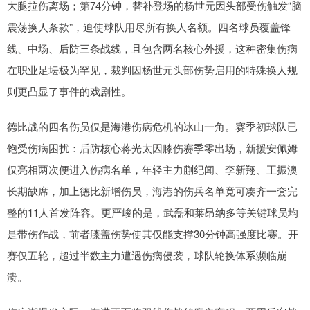
大腿拉伤离场；第74分钟，替补登场的杨世元因头部受伤触发“脑
震荡换人条款”，迫使球队用尽所有换人名额。四名球员覆盖锋
线、中场、后防三条战线，且包含两名核心外援，这种密集伤病
在职业足坛极为罕见，裁判因杨世元头部伤势启用的特殊换人规
则更凸显了事件的戏剧性。
德比战的四名伤员仅是海港伤病危机的冰山一角。赛季初球队已
饱受伤病困扰：后防核心蒋光太因膝伤赛季零出场，新援安佩姆
仅亮相两次便进入伤病名单，年轻主力蒯纪闻、李新翔、王振澳
长期缺席，加上德比新增伤员，海港的伤兵名单竟可凑齐一套完
整的11人首发阵容。更严峻的是，武磊和莱昂纳多等关键球员均
是带伤作战，前者膝盖伤势使其仅能支撑30分钟高强度比赛。开
赛仅五轮，超过半数主力遭遇伤病侵袭，球队轮换体系濒临崩
溃。