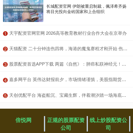
长城配资官网 伊朗被重启制裁，佩泽希齐扬
将目光投向金砖国家和上合组织
​天宇配资官网官网 2026高等教育教材行业合作大会在京举办
1
​天猫配资 二十分钟连伤四将，海港的魔鬼赛程才刚开始 伤病风暴来袭
2
​股票配资首选APP下载 两篇《自然》：肺癌私联神经元！科学家首次发现小细胞肺癌细胞会在脑内与神经元形成突触，借助电信号促进肿瘤生长
3
​嘉多网平台 英伟达财报前夕，市场情绪谨慎，美股指期货集体转涨，日股债双杀，金银齐涨
4
​天创优配平台 海盗船沉、宝藏生辉，伴着潮汐踏一场海底探险，加勒比海藏奇观
5
倍悦网
正规的股票配资
线上炒股配资公
公司
司