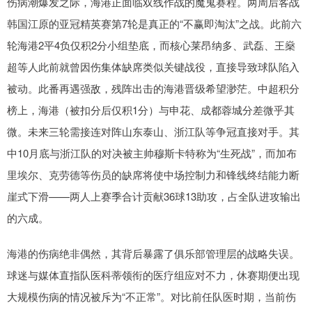
伤病潮爆发之际，海港正面临双线作战的魔鬼赛程。两周后客战
韩国江原的亚冠精英赛第7轮是真正的“不赢即淘汰”之战。此前六
轮海港2平4负仅积2分小组垫底，而核心莱昂纳多、武磊、王燊
超等人此前就曾因伤集体缺席类似关键战役，直接导致球队陷入
被动。此番再遇强敌，残阵出击的海港晋级希望渺茫。中超积分
榜上，海港（被扣分后仅积1分）与申花、成都蓉城分差微乎其
微。未来三轮需接连对阵山东泰山、浙江队等争冠直接对手。其
中10月底与浙江队的对决被主帅穆斯卡特称为“生死战”，而加布
里埃尔、克劳德等伤员的缺席将使中场控制力和锋线终结能力断
崖式下滑——两人上赛季合计贡献36球13助攻，占全队进攻输出
的六成。
海港的伤病绝非偶然，其背后暴露了俱乐部管理层的战略失误。
球迷与媒体直指队医科蒂领衔的医疗组应对不力，休赛期便出现
大规模伤病的情况被斥为“不正常”。对比前任队医时期，当前伤