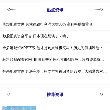
热点资讯
震烨配资官网 劳埃德银行利润大增33% 高利率提振营收
炒股配资资金平台 日本现在想谈了？晚了
金多港配资APP下载 他才是匈奴终极克星！历史为何埋没他？功盖卫霍，却被污点拖累
融科联创配资官网 “即将到来的危机将重创欧洲，没有能源就没有经济”：匈牙利总理给欧盟泼冷水
芒果配资官网 判决完毕，柯文哲将被囚禁到83岁，大陆通告对岸：“台独”是绝路
推荐资讯