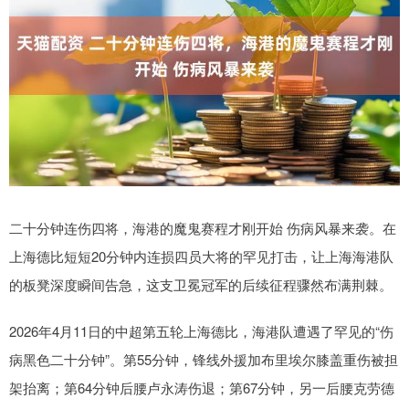
二十分钟连伤四将，海港的魔鬼赛程才刚开始 伤病风暴来袭。在
上海德比短短20分钟内连损四员大将的罕见打击，让上海海港队
的板凳深度瞬间告急，这支卫冕冠军的后续征程骤然布满荆棘。
2026年4月11日的中超第五轮上海德比，海港队遭遇了罕见的“伤
病黑色二十分钟”。第55分钟，锋线外援加布里埃尔膝盖重伤被担
架抬离；第64分钟后腰卢永涛伤退；第67分钟，另一后腰克劳德