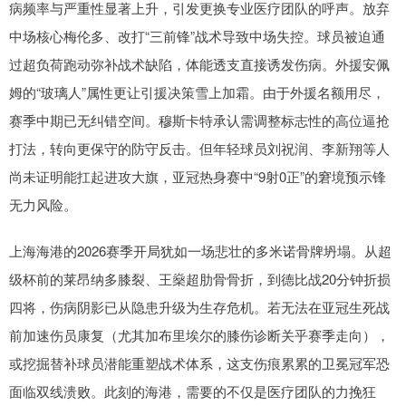
病频率与严重性显著上升，引发更换专业医疗团队的呼声。放弃
中场核心梅伦多、改打“三前锋”战术导致中场失控。球员被迫通
过超负荷跑动弥补战术缺陷，体能透支直接诱发伤病。外援安佩
姆的“玻璃人”属性更让引援决策雪上加霜。由于外援名额用尽，
赛季中期已无纠错空间。穆斯卡特承认需调整标志性的高位逼抢
打法，转向更保守的防守反击。但年轻球员刘祝润、李新翔等人
尚未证明能扛起进攻大旗，亚冠热身赛中“9射0正”的窘境预示锋
无力风险。
上海海港的2026赛季开局犹如一场悲壮的多米诺骨牌坍塌。从超
级杯前的莱昂纳多膝裂、王燊超肋骨骨折，到德比战20分钟折损
四将，伤病阴影已从隐患升级为生存危机。若无法在亚冠生死战
前加速伤员康复（尤其加布里埃尔的膝伤诊断关乎赛季走向），
或挖掘替补球员潜能重塑战术体系，这支伤痕累累的卫冕冠军恐
面临双线溃败。此刻的海港，需要的不仅是医疗团队的力挽狂