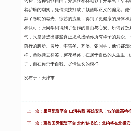
约费，选择创作自由；齐溪在柏林电影节开幕式上穿着
着驴脸的嘲笑，凭借演技打破了颜值即正义的偏见。他
弃了春晚的曝光、综艺的流量，得到了更健康的身体和
和认可；张同学则得到了创作的自由与心安。所谓背叛
气，只是筛选出那些真正愿意接纳你所有样子的观众。
前行的脚步。贾玲、李雪琴、齐溪、张同学，他们都走
样，勇敢撕去标签，穿花寻路，在属于自己的人生里，
子，而在你忠于自我、尽情生长的模样。
发布于：天津市
上一篇：
巢网配资平台 山河共盼 英雄安息！12响最高鸣
下一篇：
宝盈国际配资平台 北约秘书长：北约将在北极