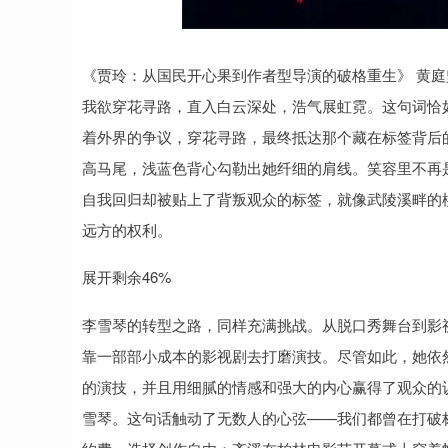
《贾玲：从国民开心果到作者型导演的破格重生》 黄庭
我欲穿花寻路，直入白云深处，浩气展虹霓。这句词恰
着外界的争议，穿花寻路，最终抵达那个藏在标签背后的
高马尾，浅蓝色背心勾勒出她纤细的肩线。笑容里不再
自我回归却被贴上了背叛观众的标签，就像武陵溪畔的
远方的权利。
展开剩余46%
李雪琴的转型之路，同样充满挑战。从脱口秀舞台到影
靠一部部小成本的影视剧去打磨演技。尽管如此，她依
的演技，并且用细腻的情感和强大的内心赢得了观众的
雪琴。这句话触动了无数人的心弦——我们都曾在打破