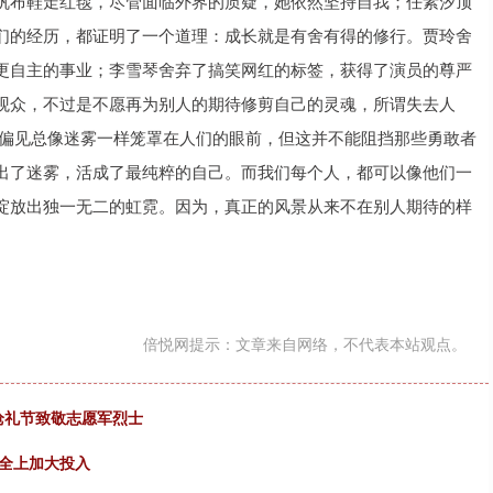
帆布鞋走红毯，尽管面临外界的质疑，她依然坚持自我；任素汐顶
们的经历，都证明了一个道理：成长就是有舍有得的修行。贾玲舍
更自主的事业；李雪琴舍弃了搞笑网红的标签，获得了演员的尊严
观众，不过是不愿再为别人的期待修剪自己的灵魂，所谓失去人
 偏见总像迷雾一样笼罩在人们的眼前，但这并不能阻挡那些勇敢者
出了迷雾，活成了最纯粹的自己。而我们每个人，都可以像他们一
绽放出独一无二的虹霓。因为，真正的风景从来不在别人期待的样
倍悦网提示：文章来自网络，不代表本站观点。
枪礼节致敬志愿军烈士
安全上加大投入