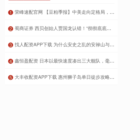
​荣峰速配官网 【豆粕季报】中美走向定格局，四季度不悲观
1
​蜀商证券 西贝创始人贾国龙认错！“彻彻底底向胖东来学习”
2
​找人配资APP下载 为什么安史之乱的安禄山与史思明最终被自己儿子干掉了？
3
​鑫恒盈配资 日本以最快速度凑出三大舰队，毫不掩饰武力介入台海的野心
4
​大丰收配资APP下载 惠州狮子岛单日徒步攻略：穿越原始海岸线，赴一场山海之约
5