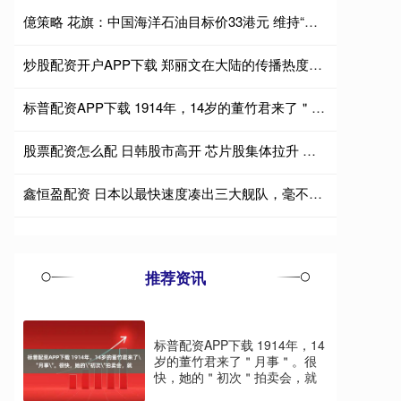
億策略 花旗：中国海洋石油目标价33港元 维持“买入”评级
炒股配资开户APP下载 郑丽文在大陆的传播热度竟是赖清德的3.1倍！
标普配资APP下载 1914年，14岁的董竹君来了＂月事＂。很快，她的＂初次＂拍卖会，就
股票配资怎么配 日韩股市高开 芯片股集体拉升 三星电子涨近4%
鑫恒盈配资 日本以最快速度凑出三大舰队，毫不掩饰武力介入台海的野心
推荐资讯
标普配资APP下载 1914年，14
岁的董竹君来了＂月事＂。很
快，她的＂初次＂拍卖会，就