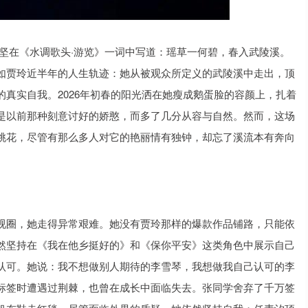
坚在《水调歌头·游览》一词中写道：瑶草一何碧，春入武陵溪。
如贾玲近半年的人生轨迹：她从被观众所定义的武陵溪中走出，顶
真实自我。2026年初春的阳光洒在她瘦成鹅蛋脸的容颜上，扎着
是以前那种刻意讨好的娇憨，而多了几分从容与自然。然而，这场
桃花，尽管有那么多人对它的艳丽情有独钟，却忘了溪流本有奔向
视圈，她走得异常艰难。她没有贾玲那样的爆款作品铺路，只能依
然坚持在《我在他乡挺好的》和《保你平安》这类角色中展示自己
认可。她说：我不想做别人期待的李雪琴，我想做我自己认可的李
标签时遭遇过荆棘，也曾在成长中面临失去。张同学舍弃了千万签