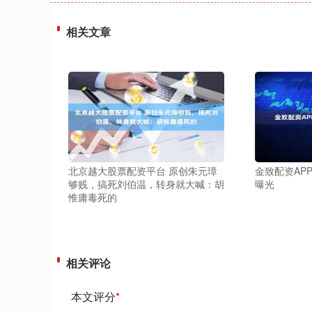
相关文章
北京越大股票配资平台 原创朱元璋
金致配资AP
够贱，搞死刘伯温，转身就大喊：胡
曝光
惟庸毒死的
相关评论
本文评分
*