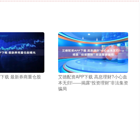
P下载 最新券商重仓股
艾德配资APP下载 高息理财?小心血
本无归!——揭露“投资理财”非法集资
骗局